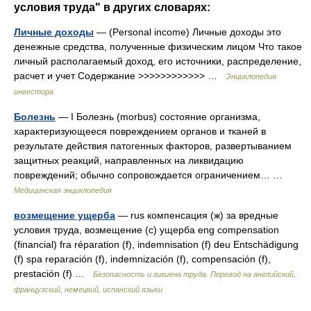
условия труда" в других словарях:
Личные доходы
— (Personal income) Личные доходы это
денежные средства, полученные физическим лицом Что такое
личный располагаемый доход, его источники, распределение,
расчет и учет Содержание >>>>>>>>>>>> …
Энциклопедия
инвестора
Болезнь
— I Болезнь (morbus) состояние организма,
характеризующееся повреждением органов и тканей в
результате действия патогенных факторов, развертыванием
защитных реакций, направленных на ликвидацию
повреждений; обычно сопровождается ограничением… …
Медицинская энциклопедия
возмещение ущерба
— rus компенсация (ж) за вредные
условия труда, возмещение (с) ущерба eng compensation
(financial) fra réparation (f), indemnisation (f) deu Entschädigung
(f) spa reparación (f), indemnización (f), compensación (f),
prestación (f) …
Безопасность и гигиена труда. Перевод на английский,
французский, немецкий, испанский языки