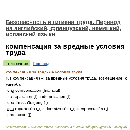
Безопасность и гигиена труда. Перевод
на английский, французский, немецкий,
испанский языки
компенсация за вредные условия
труда
Толкование
Перевод
компенсация за вредные условия труда
rus
компенсация (
ж
) за вредные условия труда, возмещение (
с
)
ущерба
eng
compensation (financial)
fra
réparation (
f
), indemnisation (
f
)
deu
Entschädigung (
f
)
spa
reparación (
f
), indemnización (
f
), compensación (
f
),
prestación (
f
)
Безопасность и гигиена труда. Перевод на английский, французский, немецкий,